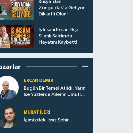
Rusya'dan
Zonguldak'a Geliyor:
Dikkatli Olun!
İş İnsanı Ercan Ekşi
Silahlı Saldırıda
Hayatını Kaybetti
azarlar
ERCAN DEMIR
Bugün Bir Temel Atıldı, Yarın
İse Yüzlerce Ailenin Umutları
Yükselecek…
MURAT İLERI
İçimizdeki Issız Şehir...