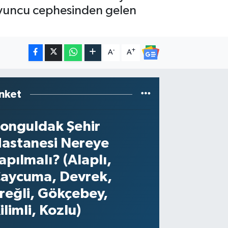
 oyuncu cephesinden gelen
-
+
A
A
nket
onguldak Şehir
astanesi Nereye
apılmalı? (Alaplı,
aycuma, Devrek,
reğli, Gökçebey,
ilimli, Kozlu)