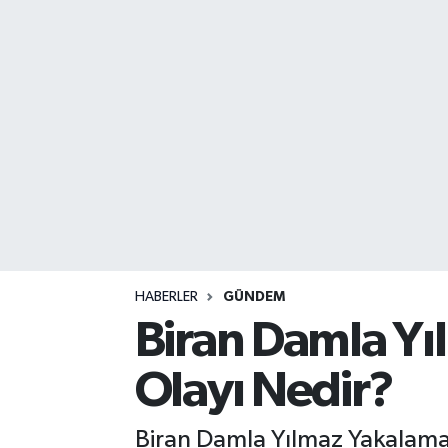
DEVREK
DÜZCE
EREĞLİ
GÖKÇEBEY
KARABÜK
KASTAMONU
HABERLER
GÜNDEM
Biran Damla Yı
Olayı Nedir?
Biran Damla Yılmaz Yakalama