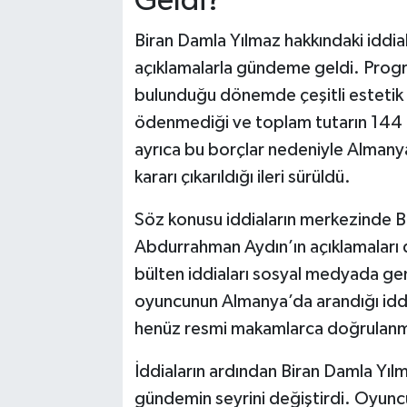
Geldi?
Biran Damla Yılmaz hakkındaki iddia
açıklamalarla gündeme geldi. Pro
bulunduğu dönemde çeşitli estetik iş
ödenmediği ve toplam tutarın 144 b
ayrıca bu borçlar nedeniyle Almanya
kararı çıkarıldığı ileri sürüldü.
Söz konusu iddiaların merkezinde Bir
Abdurrahman Aydın’ın açıklamaları da
bülten iddiaları sosyal medyada gen
oyuncunun Almanya’da arandığı iddia
henüz resmi makamlarca doğrulanm
İddiaların ardından Biran Damla Yıl
gündemin seyrini değiştirdi. Oyuncu