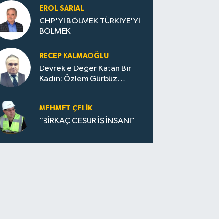
EROL SARIAL
CHP'Yİ BÖLMEK TÜRKİYE'Yİ
BÖLMEK
RECEP KALMAOĞLU
Devrek’e Değer Katan Bir
Kadın: Özlem Gürbüz
Ulupınar
MEHMET ÇELIK
“BİRKAÇ CESUR İŞ İNSANI”