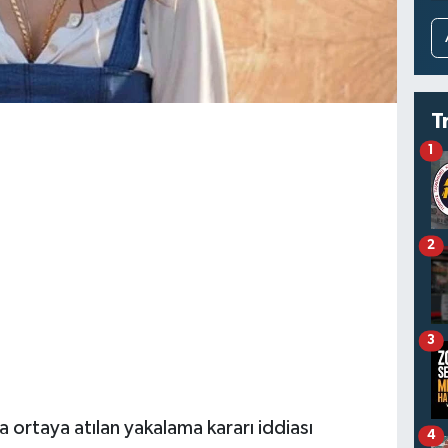
T
1
2
3
ortaya atılan yakalama kararı iddiası
4