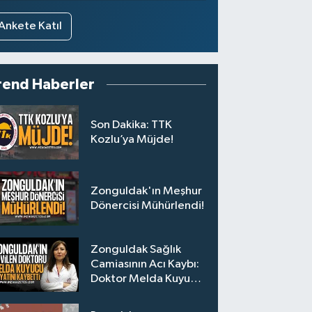
Ankete Katıl
rend Haberler
Son Dakika: TTK
Kozlu’ya Müjde!
Zonguldak'ın Meşhur
Dönercisi Mühürlendi!
Zonguldak Sağlık
Camiasının Acı Kaybı:
Doktor Melda Kuyucu
Hayatını Kaybetti