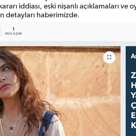
rarı iddiası, eski nişanlı açıklamaları ve
n detayları haberimizde.
1
PAYLAŞIM
A
Z
H
Y
Ç
E
K