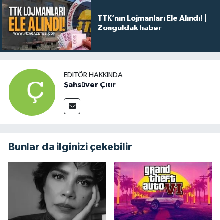
TTK’nın Lojmanları Ele Alındı! |
Zonguldak haber
EDITÖR HAKKINDA
Şahsüver Çıtır
Bunlar da ilginizi çekebilir