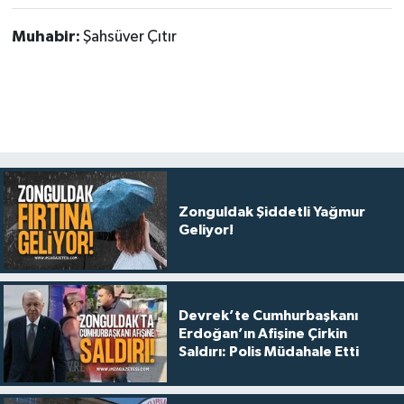
Muhabir:
Şahsüver Çıtır
Zonguldak Şiddetli Yağmur
Geliyor!
Devrek’te Cumhurbaşkanı
Erdoğan’ın Afişine Çirkin
Saldırı: Polis Müdahale Etti