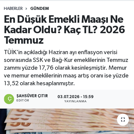
HABERLER
GÜNDEM
DEVREK
En Düşük Emekli Maaşı Ne
DÜZCE
Kadar Oldu? Kaç TL? 2026
Temmuz
EREĞLİ
TÜİK'in açıkladığı Haziran ayı enflasyon verisi
GÖKÇEBEY
sonrasında SSK ve Bağ-Kur emeklilerinin Temmuz
zammı yüzde 17,76 olarak kesinleşmiştir. Memur
KARABÜK
ve memur emeklilerinin maaş artış oranı ise yüzde
13,52 olarak hesaplanmıştır.
KASTAMONU
ŞAHSÜVER ÇITIR
03.07.2026 - 15:59
EDITÖR
YAYINLANMA