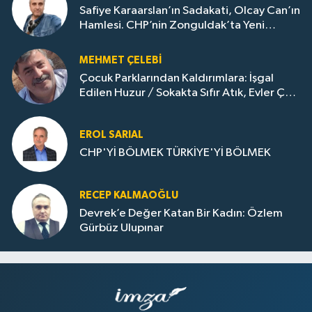
Safiye Karaarslan’ın Sadakati, Olcay Can’ın
Hamlesi. CHP’nin Zonguldak’ta Yeni
Dönemi..
MEHMET ÇELEBI
Çocuk Parklarından Kaldırımlara: İşgal
Edilen Huzur / Sokakta Sıfır Atık, Evler Çöp
Dolu
EROL SARIAL
CHP'Yİ BÖLMEK TÜRKİYE'Yİ BÖLMEK
RECEP KALMAOĞLU
Devrek’e Değer Katan Bir Kadın: Özlem
Gürbüz Ulupınar