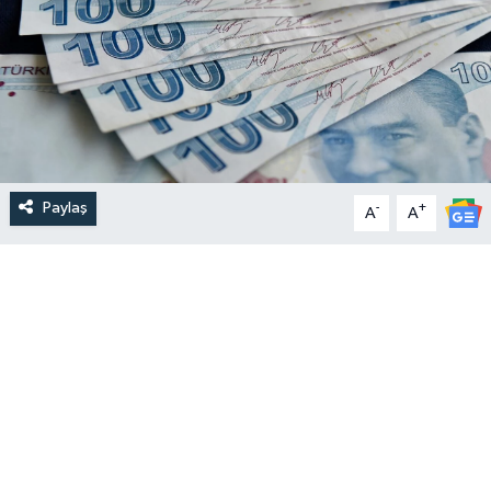
Paylaş
-
+
A
A