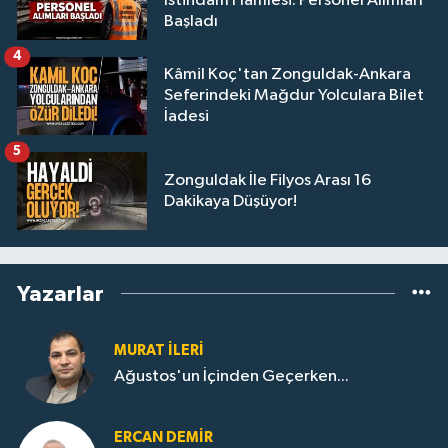
İstihdam Hamlesi: Personel Alımları
Başladı
4
Kâmil Koç'tan Zonguldak-Ankara
Seferindeki Mağdur Yolculara Bilet
İadesi
5
Zonguldak İle Filyos Arası 16
Dakikaya Düşüyor!
Yazarlar
MURAT İLERI
Ağustos'un İçinden Geçerken...
ERCAN DEMIR