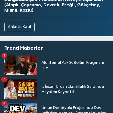
(Alaplı, Çaycuma, Devrek, Ereğli, Gökçebey,
Kilimli, Kozlu)
Ankete Katıl
Trend Haberler
1
Muhtemel Aşk 9. Bölüm Fragmanı
İzle
2
İş İnsanı Ercan Ekşi Silahlı Saldırıda
Hayatını Kaybetti
3
Liman Demiryolu Projesinde Dev