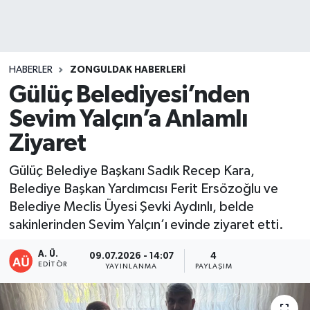
DEVREK
DÜZCE
HABERLER
ZONGULDAK HABERLERI
Gülüç Belediyesi’nden
EREĞLİ
Sevim Yalçın’a Anlamlı
GÖKÇEBEY
Ziyaret
KARABÜK
Gülüç Belediye Başkanı Sadık Recep Kara,
Belediye Başkan Yardımcısı Ferit Ersözoğlu ve
KASTAMONU
Belediye Meclis Üyesi Şevki Aydınlı, belde
sakinlerinden Sevim Yalçın’ı evinde ziyaret etti.
A. Ü.
09.07.2026 - 14:07
4
EDITÖR
YAYINLANMA
PAYLAŞIM