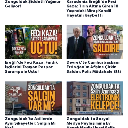
Zonguldak Şiddetli Yağmur
Karadeniz Ereğli'de Feci
Geliyor!
Kaza: Tırın Altına Giren 18
Yaşındaki Miraç Kandil
Hayatını Kaybetti
Ereğli'de Feci Kaza: Fındık
Devrek’te Cumhurbaşkanı
İşçilerini Taşıyan Patpat
Erdoğan’ın Afişine Çirkin
Şarampole Uçtu!
Saldırı: Polis Müdahale Etti
Zonguldak'ta Acillerde
Zonguldak'ta Sosyal
Aynı Şikayetler: Salgın Mı
Medya Paylaşımına Ev