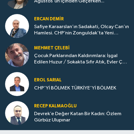
Ağustos'un İçinden Geçerken...
ERCAN DEMIR
Safiye Karaarslan’ın Sadakati, Olcay Can’ın
Hamlesi. CHP’nin Zonguldak’ta Yeni
Dönemi..
MEHMET ÇELEBI
Çocuk Parklarından Kaldırımlara: İşgal
Edilen Huzur / Sokakta Sıfır Atık, Evler Çöp
Dolu
EROL SARIAL
CHP'Yİ BÖLMEK TÜRKİYE'Yİ BÖLMEK
RECEP KALMAOĞLU
Devrek’e Değer Katan Bir Kadın: Özlem
Gürbüz Ulupınar