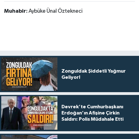
Muhabir:
Aybüke Ünal Öztekneci
Zonguldak Şiddetli Yağmur
Geliyor!
Devrek’te Cumhurbaşkanı
Erdoğan’ın Afişine Çirkin
Saldırı: Polis Müdahale Etti