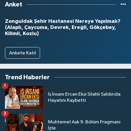
Anket
Zonguldak Şehir Hastanesi Nereye Yapılmalı?
(Alaplı, Çaycuma, Devrek, Ereğli, Gökçebey,
Kilimli, Kozlu)
Ankete Katıl
Trend Haberler
1
İş İnsanı Ercan Ekşi Silahlı Saldırıda
Hayatını Kaybetti
2
Muhtemel Aşk 9. Bölüm Fragmanı
İzle