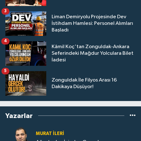
3
Liman Demiryolu Projesinde Dev
İstihdam Hamlesi: Personel Alımları
Başladı
4
Kâmil Koç'tan Zonguldak-Ankara
Seferindeki Mağdur Yolculara Bilet
İadesi
5
Zonguldak İle Filyos Arası 16
Dakikaya Düşüyor!
Yazarlar
MURAT İLERI