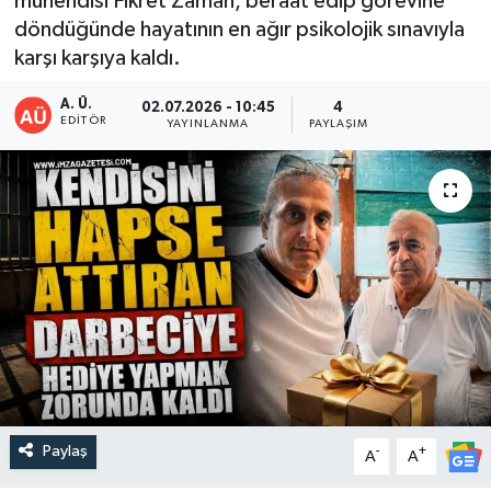
mühendisi Fikret Zaman, beraat edip görevine
döndüğünde hayatının en ağır psikolojik sınavıyla
karşı karşıya kaldı.
A. Ü.
02.07.2026 - 10:45
4
EDITÖR
YAYINLANMA
PAYLAŞIM
Paylaş
-
+
A
A