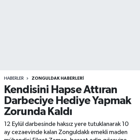
DEVREK
DÜZCE
EREĞLİ
GÖKÇEBEY
KARABÜK
HABERLER
ZONGULDAK HABERLERI
Kendisini Hapse Attıran
KASTAMONU
Darbeciye Hediye Yapmak
Zorunda Kaldı
12 Eylül darbesinde haksız yere tutuklanarak 10
ay cezaevinde kalan Zonguldaklı emekli maden