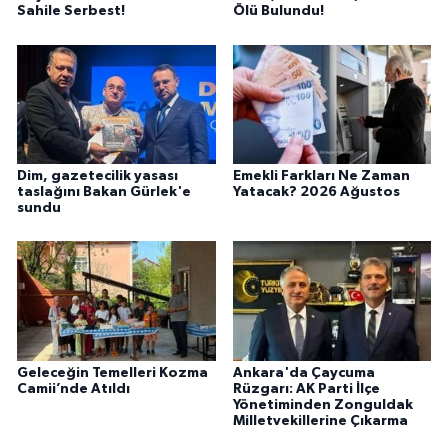
Sahile Serbest!
Ölü Bulundu!
Dim, gazetecilik yasası
Emekli Farkları Ne Zaman
taslağını Bakan Gürlek'e
Yatacak? 2026 Ağustos
sundu
Geleceğin Temelleri Kozma
Ankara'da Çaycuma
Camii’nde Atıldı
Rüzgarı: AK Parti İlçe
Yönetiminden Zonguldak
Milletvekillerine Çıkarma