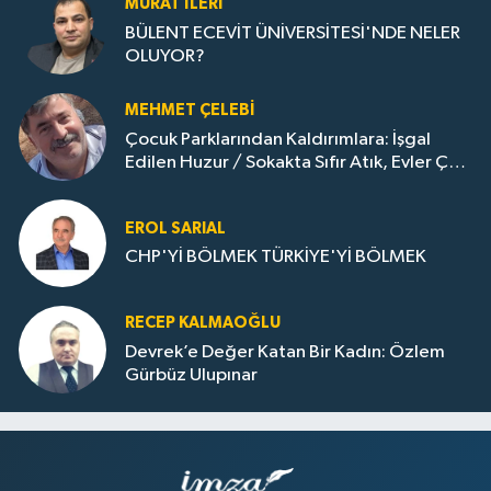
MURAT İLERI
BÜLENT ECEVİT ÜNİVERSİTESİ'NDE NELER
OLUYOR?
MEHMET ÇELEBI
Çocuk Parklarından Kaldırımlara: İşgal
Edilen Huzur / Sokakta Sıfır Atık, Evler Çöp
Dolu
EROL SARIAL
CHP'Yİ BÖLMEK TÜRKİYE'Yİ BÖLMEK
RECEP KALMAOĞLU
Devrek’e Değer Katan Bir Kadın: Özlem
Gürbüz Ulupınar