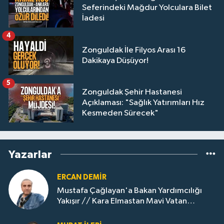
Seferindeki Mağdur Yolculara Bilet
İadesi
4
Zonguldak İle Filyos Arası 16
Dakikaya Düşüyor!
5
Zonguldak Şehir Hastanesi
Açıklaması: "Sağlık Yatırımları Hız
Kesmeden Sürecek"
Yazarlar
ERCAN DEMIR
Mustafa Çağlayan'a Bakan Yardımcılığı
Yakışır // ​Kara Elmastan Mavi Vatan
Gazına: Zonguldak'ın Dönüşümü..