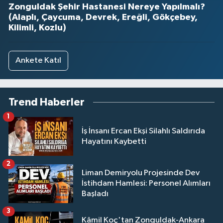
Zonguldak Şehir Hastanesi Nereye Yapılmalı?
(Alaplı, Çaycuma, Devrek, Ereğli, Gökçebey,
Kilimli, Kozlu)
Ankete Katıl
Trend Haberler
1
İş İnsanı Ercan Ekşi Silahlı Saldırıda
Hayatını Kaybetti
2
Liman Demiryolu Projesinde Dev
İstihdam Hamlesi: Personel Alımları
Başladı
3
Kâmil Koç'tan Zonguldak-Ankara