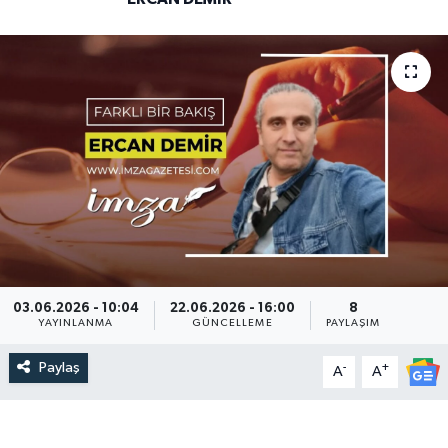
DEVREK
DÜZCE
EREĞLİ
GÖKÇEBEY
KARABÜK
KASTAMONU
03.06.2026 - 10:04
22.06.2026 - 16:00
8
YAYINLANMA
GÜNCELLEME
PAYLAŞIM
Paylaş
-
+
A
A