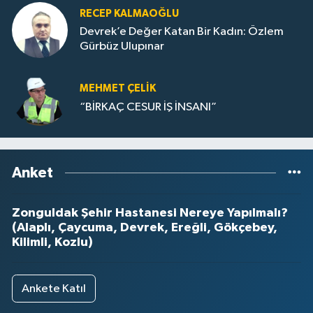
RECEP KALMAOĞLU
Devrek’e Değer Katan Bir Kadın: Özlem
Gürbüz Ulupınar
MEHMET ÇELIK
“BİRKAÇ CESUR İŞ İNSANI”
Anket
Zonguldak Şehir Hastanesi Nereye Yapılmalı?
(Alaplı, Çaycuma, Devrek, Ereğli, Gökçebey,
Kilimli, Kozlu)
Ankete Katıl