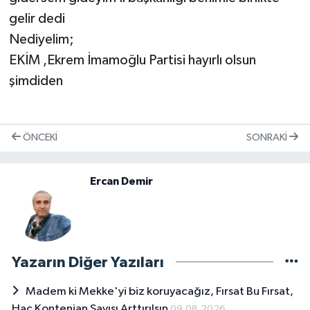
gelir dedi
Nediyelim;
EKİM ,Ekrem İmamoğlu Partisi hayırlı olsun
şimdiden
ÖNCEKI
SONRAKI
Ercan Demir
Yazarın Diğer Yazıları
Madem ki Mekke'yi biz koruyacağız, Fırsat Bu Fırsat,
Hac Kontenjan Sayısı Arttırılsın
09.08.2026