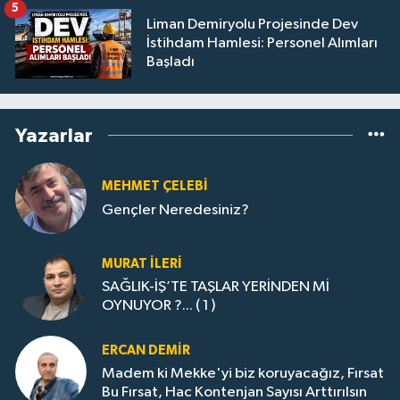
5
Liman Demiryolu Projesinde Dev
İstihdam Hamlesi: Personel Alımları
Başladı
Yazarlar
MEHMET ÇELEBI
Gençler Neredesiniz?
MURAT İLERI
SAĞLIK-İŞ’TE TAŞLAR YERİNDEN Mİ
OYNUYOR ?... ( 1 )
ERCAN DEMIR
Madem ki Mekke'yi biz koruyacağız, Fırsat
Bu Fırsat, Hac Kontenjan Sayısı Arttırılsın