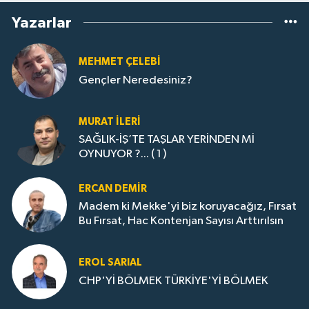
Yazarlar
MEHMET ÇELEBI
Gençler Neredesiniz?
MURAT İLERI
SAĞLIK-İŞ’TE TAŞLAR YERİNDEN Mİ
OYNUYOR ?... ( 1 )
ERCAN DEMIR
Madem ki Mekke'yi biz koruyacağız, Fırsat
Bu Fırsat, Hac Kontenjan Sayısı Arttırılsın
EROL SARIAL
CHP'Yİ BÖLMEK TÜRKİYE'Yİ BÖLMEK