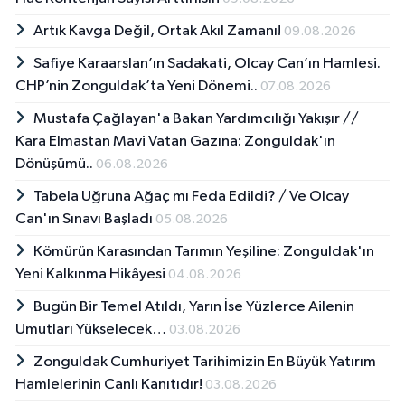
Artık Kavga Değil, Ortak Akıl Zamanı!
09.08.2026
Safiye Karaarslan’ın Sadakati, Olcay Can’ın Hamlesi.
CHP’nin Zonguldak’ta Yeni Dönemi..
07.08.2026
Mustafa Çağlayan'a Bakan Yardımcılığı Yakışır // ​
Kara Elmastan Mavi Vatan Gazına: Zonguldak'ın
Dönüşümü..
06.08.2026
Tabela Uğruna Ağaç mı Feda Edildi? / Ve Olcay
Can'ın Sınavı Başladı
05.08.2026
Kömürün Karasından Tarımın Yeşiline: Zonguldak'ın
Yeni Kalkınma Hikâyesi
04.08.2026
Bugün Bir Temel Atıldı, Yarın İse Yüzlerce Ailenin
Umutları Yükselecek…
03.08.2026
Zonguldak Cumhuriyet Tarihimizin En Büyük Yatırım
Hamlelerinin Canlı Kanıtıdır!
03.08.2026