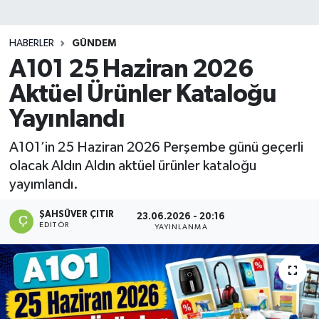
DEVREK
HABERLER
GÜNDEM
DÜZCE
A101 25 Haziran 2026
Aktüel Ürünler Kataloğu
EREĞLİ
Yayınlandı
GÖKÇEBEY
A101’in 25 Haziran 2026 Perşembe günü geçerli
olacak Aldın Aldın aktüel ürünler kataloğu
KARABÜK
yayımlandı.
KASTAMONU
ŞAHSÜVER ÇITIR
23.06.2026 - 20:16
EDITÖR
YAYINLANMA