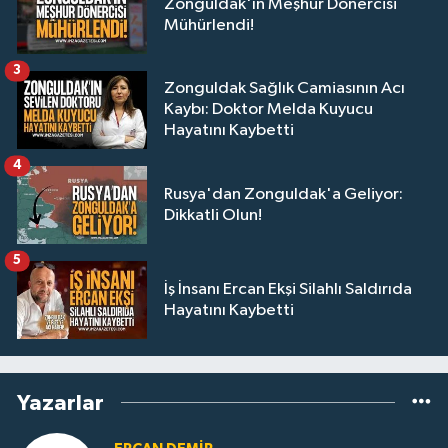
Zonguldak'ın Meşhur Dönercisi
Mühürlendi!
3
Zonguldak Sağlık Camiasının Acı
Kaybı: Doktor Melda Kuyucu
Hayatını Kaybetti
4
Rusya'dan Zonguldak'a Geliyor:
Dikkatli Olun!
5
İş İnsanı Ercan Ekşi Silahlı Saldırıda
Hayatını Kaybetti
Yazarlar