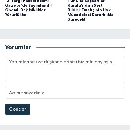
12. Yargı Paketi Resmî
TÜRK-İŞ Başkanlar
Gazete'de Yayımlandı!
Kurulu’ndan Sert
Önemli Değişiklikler
Bildiri: Emekçinin Hak
Yürürlükte
Mücadelesi Kararlılıkla
Sürecek!
Yorumlar
Gönder