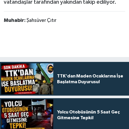
vatandaşlar tarafından yakından takip ediliyor.
Muhabir:
Şahsüver Çıtır
TTK’dan Maden Ocaklarına İşe
Başlatma Duyurusu!
Yolcu Otobüsünün 5 Saat Geç
Gitmesine Tepki!