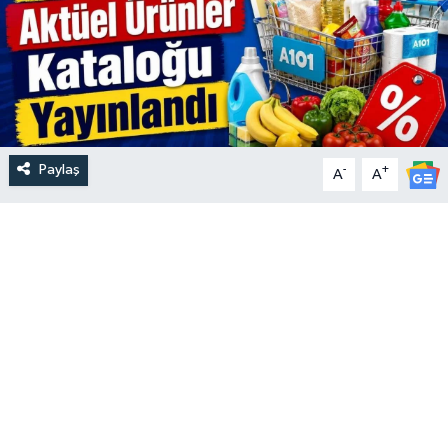
Paylaş
-
+
A
A