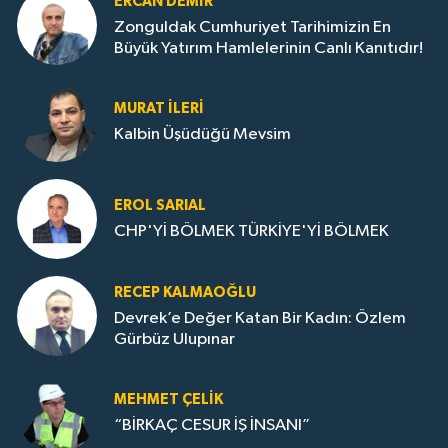
ERCAN DEMIR
Zonguldak Cumhuriyet Tarihimizin En
Büyük Yatırım Hamlelerinin Canlı Kanıtıdır!
MURAT İLERI
Kalbin Üşüdüğü Mevsim
EROL SARIAL
CHP'Yİ BÖLMEK TÜRKİYE'Yİ BÖLMEK
RECEP KALMAOĞLU
Devrek’e Değer Katan Bir Kadın: Özlem
Gürbüz Ulupınar
MEHMET ÇELIK
“BİRKAÇ CESUR İŞ İNSANI”