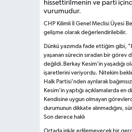
hissettirilmenin ve parti için
vurumudur.
CHP Kilimli İl Genel Meclisi Üyesi Be
gelişme olarak değerlendirilebilir.
Dünkü yazımda fade ettiğim gibi, "
yaşanan sürecin sıradan bir görev değ
değildi.Berkay Kesim'in yaşadığı olay
işaretlerini veriyordu. Nitekim bek
Halk Partisi'nden ayrılarak bağımsı
Kesim'in yaptığı açıklamalarda en di
Kendisine uygun olmayan görevlerde ç
durumunun dikkate alınmadığını, süre
Son derece haklı
Ortada inkâr edilemeyecek bir gerç