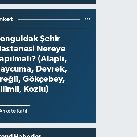
nket
onguldak Şehir
astanesi Nereye
apılmalı? (Alaplı,
aycuma, Devrek,
reğli, Gökçebey,
ilimli, Kozlu)
Ankete Katıl
rend Haberler