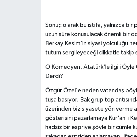
Sonuç olarak bu istifa, yalnızca bir
uzun süre konuşulacak önemli bir d
Berkay Kesim'in siyasi yolculuğu he
tutum sergileyeceği dikkatle takip e
O Komedyen! Atatürk'le ilgili Öyl
Derdi?
Özgür Özel'e neden vatandaş böyle 
tuşa basıyor. Bak grup toplantısınd
üzerinden biz siyasete yön verme an
gösterisini pazarlamaya Kur'an-ı Kerim
hadsiz bir espriye şöyle bir cümle k
şakadan espriden anlamayan. Ifad