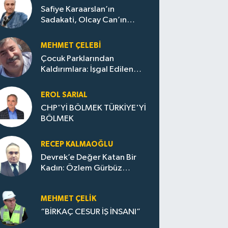
Safiye Karaarslan’ın
Sadakati, Olcay Can’ın
Hamlesi. CHP’nin
Zonguldak’ta Yeni Dönemi..
MEHMET ÇELEBI
Çocuk Parklarından
Kaldırımlara: İşgal Edilen
Huzur / Sokakta Sıfır Atık,
Evler Çöp Dolu
EROL SARIAL
CHP'Yİ BÖLMEK TÜRKİYE'Yİ
BÖLMEK
RECEP KALMAOĞLU
Devrek’e Değer Katan Bir
Kadın: Özlem Gürbüz
Ulupınar
MEHMET ÇELIK
“BİRKAÇ CESUR İŞ İNSANI”