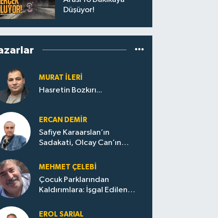
Düşüyor!
azarlar
MURAT İLERI
Hasretin Bozkırı...
ERCAN DEMIR
Safiye Karaarslan’ın
Sadakati, Olcay Can’ın
Hamlesi. CHP’nin
Zonguldak’ta Yeni Dönemi..
MEHMET ÇELEBI
Çocuk Parklarından
Kaldırımlara: İşgal Edilen
Huzur / Sokakta Sıfır Atık,
Evler Çöp Dolu
EROL SARIAL