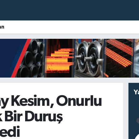
an
Y
y Kesim, Onurlu
 Bir Duruş
ledi