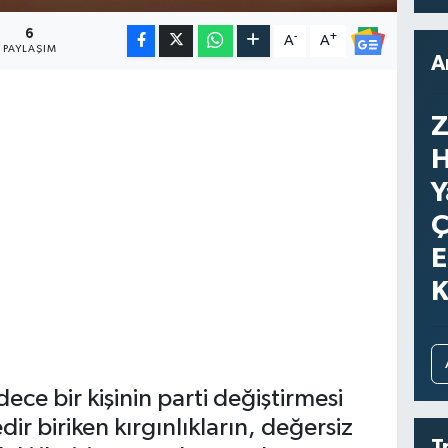
6
-
+
A
A
PAYLAŞIM
A
Z
H
Y
Ç
E
K
dece bir kişinin parti değiştirmesi
ir biriken kırgınlıkların, değersiz
T