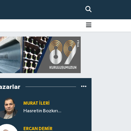
azarlar
MURAT İLERI
Hasretin Bozkırı...
ERCAN DEMIR