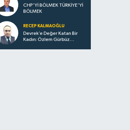
CHP'Yİ BÖLMEK TÜRKİYE'Yİ
BÖLMEK
RECEP KALMAOĞLU
Devrek’e Değer Katan Bir
Kadın: Özlem Gürbüz
Ulupınar