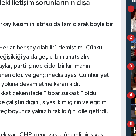
deki iletişim sorunlarının dışa
1
rkay Kesim'in istifası da tam olarak böyle bir
2
Her an her şey olabilir" demiştim. Çünkü
işikliği ya da geçici bir rahatsızlık
lar, parti içinde ciddi bir kırılmanın
3
lenen oldu ve genç meclis üyesi Cumhuriyet
z yoluna devam etme kararı aldı.
kkat çeken ifade "itibar suikastı" oldu.
4
alıştırıldığını, siyasi kimliğinin ve eğitim
ç boyunca yalnız bırakıldığını dile getirdi.
5
ek var: CHP, genç yaşta önemli bir siyasi