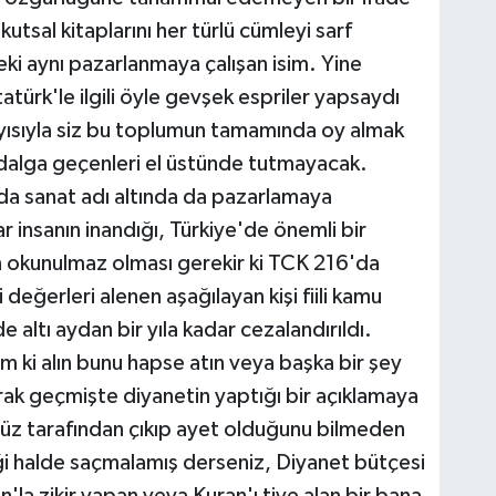
utsal kitaplarını her türlü cümleyi sarf
 Peki aynı pazarlanmaya çalışan isim. Yine
türk'le ilgili öyle gevşek espriler yapsaydı
yısıyla siz bu toplumun tamamında oy almak
 dalga geçenleri el üstünde tutmayacak.
da sanat adı altında da pazarlamaya
r insanın inandığı, Türkiye'de önemli bir
in okunulmaz olması gerekir ki TCK 216'da
 değerleri alenen aşağılayan kişi fiili kamu
e altı aydan bir yıla kadar cezalandırıldı.
 ki alın bunu hapse atın veya başka bir şey
arak geçmişte diyanetin yaptığı bir açıklamaya
üz tarafından çıkıp ayet olduğunu bilmeden
iği halde saçmalamış derseniz, Diyanet bütçesi
'la zikir yapan veya Kuran'ı tiye alan bir bana