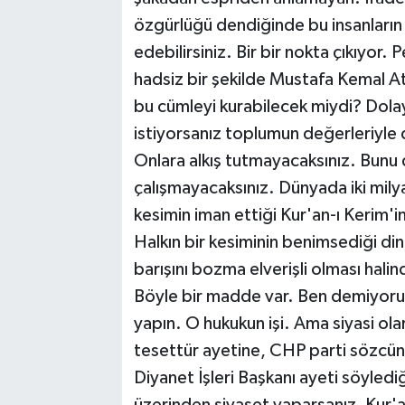
özgürlüğü dendiğinde bu insanların k
edebilirsiniz. Bir bir nokta çıkıyor.
hadsiz bir şekilde Mustafa Kemal Ata
bu cümleyi kurabilecek miydi? Dola
istiyorsanız toplumun değerleriyle
Onlara alkış tutmayacaksınız. Bunu 
çalışmayacaksınız. Dünyada iki milya
kesimin iman ettiği Kur'an-ı Kerim'
Halkın bir kesiminin benimsediği dini
barışını bozma elverişli olması halind
Böyle bir madde var. Ben demiyorum
yapın. O hukukun işi. Ama siyasi ol
tesettür ayetine, CHP parti sözcün
Diyanet İşleri Başkanı ayeti söyled
üzerinden siyaset yaparsanız, Kur'an