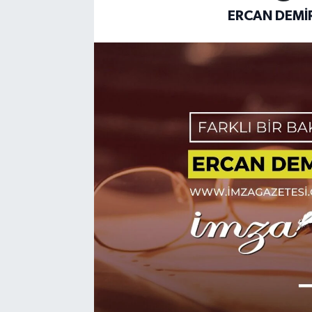
ERCAN DEMI
DEVREK
DÜZCE
EREĞLİ
GÖKÇEBEY
KARABÜK
KASTAMONU