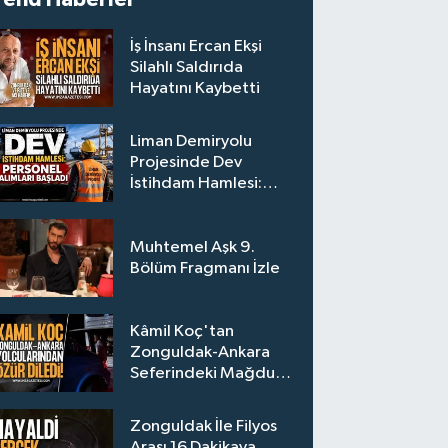
İş İnsanı Ercan Ekşi
Silahlı Saldırıda
Hayatını Kaybetti
Liman Demiryolu
Projesinde Dev
İstihdam Hamlesi:
Personel Alımları
Başladı
Muhtemel Aşk 9.
Bölüm Fragmanı İzle
Kâmil Koç'tan
Zonguldak-Ankara
Seferindeki Mağdur
Yolculara Bilet İadesi
Zonguldak İle Filyos
Arası 16 Dakikaya