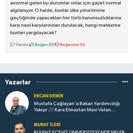
anormal gelen bu durumlar onlar için gayet normal
algılanıyor. O halde, bunlar ülke yönetimine
geçtiğinde yapacakları her türlü kanunsuzluklarına
karşı nasıl karşılarından durulacak, hangi mahkeme
bunları yargılayacak?
Yanıtla
Beğen (
0
)
Beğenme (
0
)
Yazarlar
ERCAN DEMIR
Mustafa Çağlayan'a Bakan Yardımcılığı
Yakışır // ​Kara Elmastan Mavi Vatan
Gazına: Zonguldak'ın Dönüşümü..
MURAT İLERI
BÜLENT ECEVİT ÜNİVERSİTESİ'NDE NELER