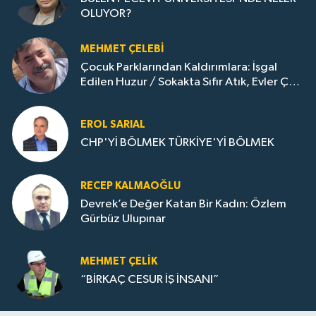
OLUYOR?
MEHMET ÇELEBI
Çocuk Parklarından Kaldırımlara: İşgal
Edilen Huzur / Sokakta Sıfır Atık, Evler Çöp
Dolu
EROL SARIAL
CHP'Yİ BÖLMEK TÜRKİYE'Yİ BÖLMEK
RECEP KALMAOĞLU
Devrek’e Değer Katan Bir Kadın: Özlem
Gürbüz Ulupınar
MEHMET ÇELIK
“BİRKAÇ CESUR İŞ İNSANI”