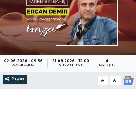
DEVREK
DÜZCE
EREĞLİ
GÖKÇEBEY
02.06.2026 - 09:56
21.06.2026 - 12:00
4
YAYINLANMA
GÜNCELLEME
PAYLAŞIM
KARABÜK
Paylaş
-
+
A
A
KASTAMONU