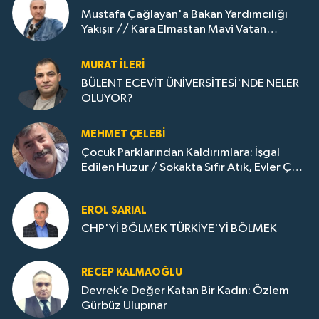
Mustafa Çağlayan'a Bakan Yardımcılığı
Yakışır // ​Kara Elmastan Mavi Vatan
Gazına: Zonguldak'ın Dönüşümü..
MURAT İLERI
BÜLENT ECEVİT ÜNİVERSİTESİ'NDE NELER
OLUYOR?
MEHMET ÇELEBI
Çocuk Parklarından Kaldırımlara: İşgal
Edilen Huzur / Sokakta Sıfır Atık, Evler Çöp
Dolu
EROL SARIAL
CHP'Yİ BÖLMEK TÜRKİYE'Yİ BÖLMEK
RECEP KALMAOĞLU
Devrek’e Değer Katan Bir Kadın: Özlem
Gürbüz Ulupınar