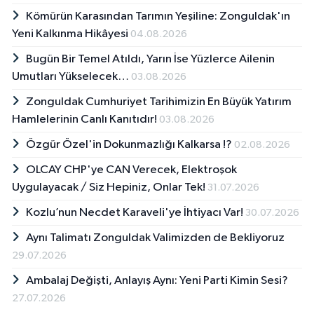
Kömürün Karasından Tarımın Yeşiline: Zonguldak'ın
Yeni Kalkınma Hikâyesi
04.08.2026
Bugün Bir Temel Atıldı, Yarın İse Yüzlerce Ailenin
Umutları Yükselecek…
03.08.2026
Zonguldak Cumhuriyet Tarihimizin En Büyük Yatırım
Hamlelerinin Canlı Kanıtıdır!
03.08.2026
Özgür Özel'in Dokunmazlığı Kalkarsa !?
02.08.2026
OLCAY CHP'ye CAN Verecek, Elektroşok
Uygulayacak / Siz Hepiniz, Onlar Tek!
31.07.2026
Kozlu’nun Necdet Karaveli'ye İhtiyacı Var!
30.07.2026
Aynı Talimatı Zonguldak Valimizden de Bekliyoruz
29.07.2026
Ambalaj Değişti, Anlayış Aynı: Yeni Parti Kimin Sesi?
27.07.2026