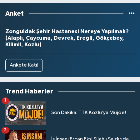
Anket
Zonguldak Şehir Hastanesi Nereye Yapılmalı?
(Alaplı, Çaycuma, Devrek, Ereğli, Gökçebey,
Kilimli, Kozlu)
Ankete Katıl
Trend Haberler
1
Son Dakika: TTK Kozlu’ya Müjde!
2
İş İnsanı Ercan Ekşi Silahlı Saldırıda