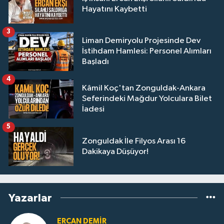
Hayatını Kaybetti
3
Liman Demiryolu Projesinde Dev
İstihdam Hamlesi: Personel Alımları
Başladı
4
Kâmil Koç'tan Zonguldak-Ankara
Seferindeki Mağdur Yolculara Bilet
İadesi
5
Zonguldak İle Filyos Arası 16
Dakikaya Düşüyor!
Yazarlar
ERCAN DEMIR