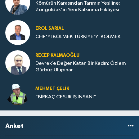
Kömürün Karasından Tarımın Yeşiline:
Zonguldak'ın Yeni Kalkınma Hikâyesi
EROL SARIAL
CHP'Yİ BÖLMEK TÜRKİYE'Yİ BÖLMEK
RECEP KALMAOĞLU
Devrek’e Değer Katan Bir Kadın: Özlem
Gürbüz Ulupınar
MEHMET ÇELIK
“BİRKAÇ CESUR İŞ İNSANI”
Anket