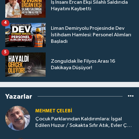
İş İnsanı Ercan Ekşi Silahlı Saldırıda
Hayatını Kaybetti
4
Liman Demiryolu Projesinde Dev
İstihdam Hamlesi: Personel Alımları
Başladı
5
Zonguldak İle Filyos Arası 16
Dakikaya Düşüyor!
Yazarlar
MEHMET ÇELEBI
Çocuk Parklarından Kaldırımlara: İşgal
Edilen Huzur / Sokakta Sıfır Atık, Evler Çöp
Dolu