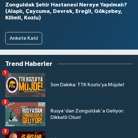
Zonguldak Şehir Hastanesi Nereye Yapılmalı?
(Alaplı, Çaycuma, Devrek, Ereğli, Gökçebey,
Kilimli, Kozlu)
Ankete Katıl
Trend Haberler
1
Son Dakika: TTK Kozlu’ya Müjde!
2
Rusya'dan Zonguldak'a Geliyor:
Dikkatli Olun!
3