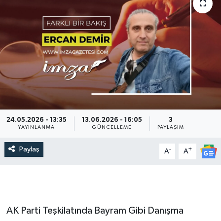
DEVREK
DÜZCE
EREĞLİ
GÖKÇEBEY
KARABÜK
24.05.2026 - 13:35
13.06.2026 - 16:05
3
YAYINLANMA
GÜNCELLEME
PAYLAŞIM
KASTAMONU
Paylaş
-
+
A
A
AK Parti Teşkilatında Bayram Gibi Danışma