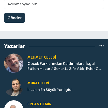
Gönder
Yazarlar
MEHMET ÇELEBI
Çocuk Parklarından Kaldırımlara: İşgal
Edilen Huzur / Sokakta Sıfır Atık, Evler Çöp
Dolu
MURAT İLERI
İnsanın En Büyük Yenilgisi
ERCAN DEMIR