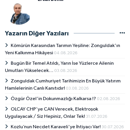
Yazarın Diğer Yazıları
Kömürün Karasından Tarımın Yeşiline: Zonguldak'ın
Yeni Kalkınma Hikâyesi
04.08.2026
Bugün Bir Temel Atıldı, Yarın İse Yüzlerce Ailenin
Umutları Yükselecek…
03.08.2026
Zonguldak Cumhuriyet Tarihimizin En Büyük Yatırım
Hamlelerinin Canlı Kanıtıdır!
03.08.2026
Özgür Özel'in Dokunmazlığı Kalkarsa !?
02.08.2026
OLCAY CHP'ye CAN Verecek, Elektroşok
Uygulayacak / Siz Hepiniz, Onlar Tek!
31.07.2026
Kozlu’nun Necdet Karaveli'ye İhtiyacı Var!
30.07.2026