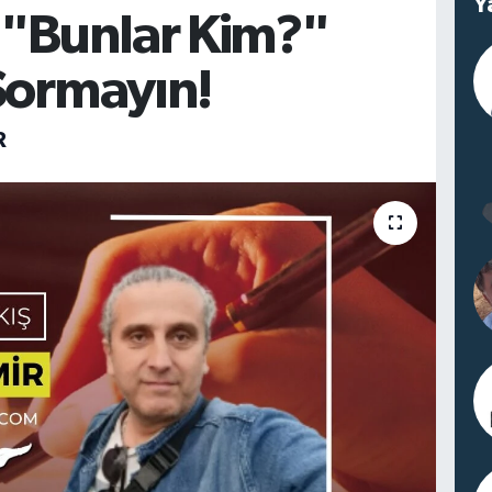
Y
 "Bunlar Kim?"
Sormayın!
R