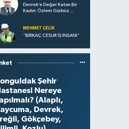
Devrek’e Değer Katan Bir
Kadın: Özlem Gürbüz
Ulupınar
MEHMET ÇELIK
“BİRKAÇ CESUR İŞ İNSANI”
nket
onguldak Şehir
astanesi Nereye
apılmalı? (Alaplı,
aycuma, Devrek,
reğli, Gökçebey,
ilimli, Kozlu)