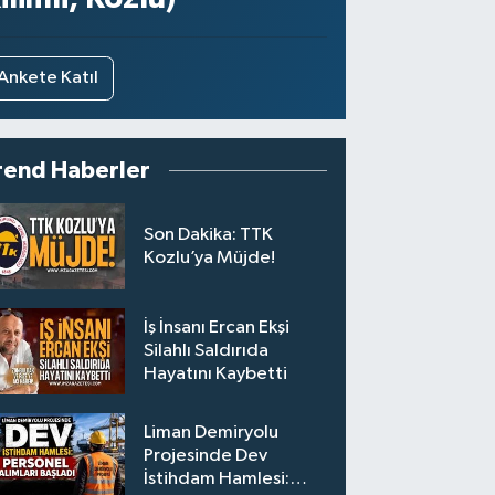
Ankete Katıl
rend Haberler
Son Dakika: TTK
Kozlu’ya Müjde!
İş İnsanı Ercan Ekşi
Silahlı Saldırıda
Hayatını Kaybetti
Liman Demiryolu
Projesinde Dev
İstihdam Hamlesi: