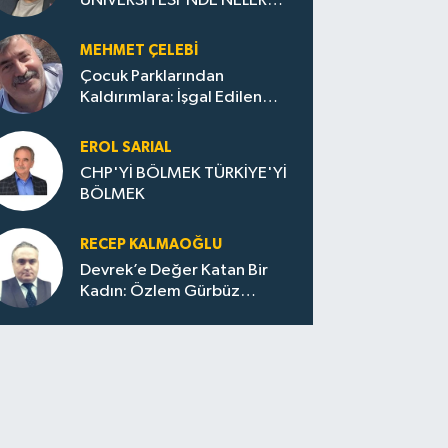
ÜNİVERSİTESİ'NDE NELER
OLUYOR?
MEHMET ÇELEBI
Çocuk Parklarından
Kaldırımlara: İşgal Edilen
Huzur / Sokakta Sıfır Atık,
Evler Çöp Dolu
EROL SARIAL
CHP'Yİ BÖLMEK TÜRKİYE'Yİ
BÖLMEK
RECEP KALMAOĞLU
Devrek’e Değer Katan Bir
Kadın: Özlem Gürbüz
Ulupınar