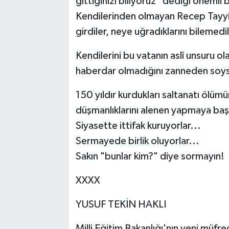
gittiğinizi biliyoruz" dediği önemli 
Kendilerinden olmayan Recep Tayyi
girdiler, neye uğradıklarını bilemedi
Kendilerini bu vatanın aslî unsuru o
haberdar olmadığını zanneden soysuz
150 yıldır kurdukları saltanatı ölü
düşmanlıklarını alenen yapmaya başl
Siyasette ittifak kuruyorlar...
Sermayede birlik oluyorlar...
Sakın "bunlar kim?" diye sormayın!
XXXX
YUSUF TEKİN HAKLI
Milli Eğitim Bakanlığı'nın yeni müfr