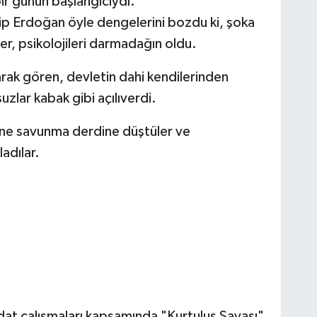
bir günün başlangıcıydı.
p Erdoğan öyle dengelerini bozdu ki, şoka
ler, psikolojileri darmadağın oldu.
larak gören, devletin dahi kendilerinden
lar kabak gibi açılıverdi.
müne savunma derdine düştüler ve
adılar.
edat çalışmaları kapsamında "Kurtuluş Savaşı"