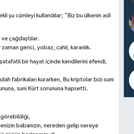
kli şu cümleyi kullandılar; "Biz bu ülkenin aslî
i ve çağdaştılar.
zaman gerici, yobaz, cahil, karanlık.
atafatlı bir hayat içinde kendilerini efendi,
lah fabrikaları kurarken, Bu kriptolar bizi suni
ununa, suni Kürt sorununa hapsetti.
 görebildiği,
nenizin babanızın, nereden gelip nereye