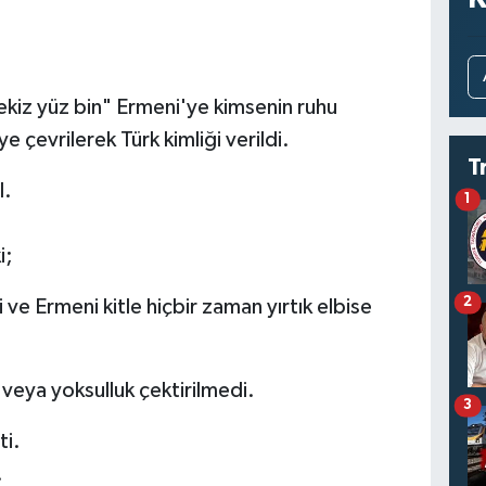
Sekiz yüz bin" Ermeni'ye kimsenin ruhu
 çevrilerek Türk kimliği verildi.
T
l.
1
i;
2
ve Ermeni kitle hiçbir zaman yırtık elbise
 veya yoksulluk çektirilmedi.
3
ti.
.