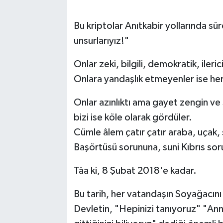
Bu kriptolar Anıtkabir yollarında süre
unsurlarıyız!"
Onlar zeki, bilgili, demokratik, ileric
Onlara yandaşlık etmeyenler ise her 
Onlar azınlıktı ama gayet zengin ve ş
bizi ise köle olarak gördüler.
Cümle âlem çatır çatır araba, uçak, si
Başörtüsü sorununa, suni Kıbrıs sor
Tâa ki, 8 Şubat 2018'e kadar.
Bu tarih, her vatandaşın Soyağacını
Devletin, "Hepinizi tanıyoruz" "An