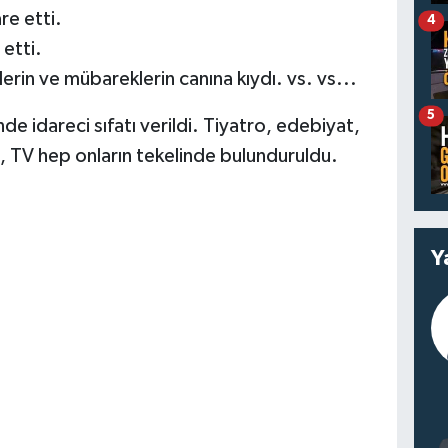
re etti.
4
 etti.
tlerin ve mübareklerin canına kıydı. vs. vs...
5
e idareci sıfatı verildi. Tiyatro, edebiyat,
, TV hep onların tekelinde bulunduruldu.
Y