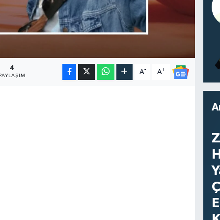
4
-
+
A
A
PAYLAŞIM
A
Z
H
Y
Ç
E
K