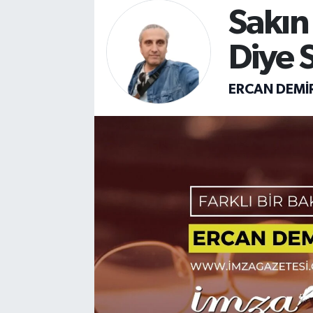
Sakın
DEVREK
Diye 
DÜZCE
ERCAN DEMI
EREĞLİ
GÖKÇEBEY
KARABÜK
KASTAMONU