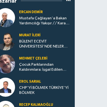
azarlar
ERCAN DEMIR
Mustafa Çağlayan'a Bakan
Yardımcılığı Yakışır // ​Kara
Elmastan Mavi Vatan Gazına:
Zonguldak'ın Dönüşümü..
MURAT İLERI
BÜLENT ECEVİT
ÜNİVERSİTESİ'NDE NELER
OLUYOR?
MEHMET ÇELEBI
Çocuk Parklarından
Kaldırımlara: İşgal Edilen
Huzur / Sokakta Sıfır Atık,
Evler Çöp Dolu
EROL SARIAL
CHP'Yİ BÖLMEK TÜRKİYE'Yİ
BÖLMEK
RECEP KALMAOĞLU