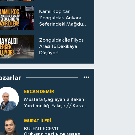
Personel Alımları
Başladı
Kâmil Koç'tan
Zonguldak-Ankara
Seferindeki Mağdur
Yolculara Bilet İadesi
Zonguldak İle Filyos
Arası 16 Dakikaya
Düşüyor!
azarlar
ERCAN DEMIR
Mustafa Çağlayan'a Bakan
Yardımcılığı Yakışır // ​Kara
Elmastan Mavi Vatan Gazına:
Zonguldak'ın Dönüşümü..
MURAT İLERI
BÜLENT ECEVİT