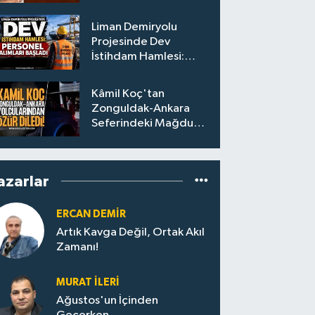
Liman Demiryolu
Projesinde Dev
İstihdam Hamlesi:
Personel Alımları
Başladı
Kâmil Koç'tan
Zonguldak-Ankara
Seferindeki Mağdur
Yolculara Bilet İadesi
azarlar
ERCAN DEMIR
Artık Kavga Değil, Ortak Akıl
Zamanı!
MURAT İLERI
Ağustos'un İçinden