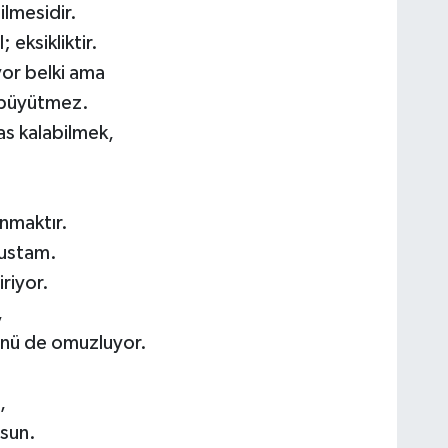
lmesidir.
eksikliktir.
yor belki ama
ı büyütmez.
as kalabilmek,
anmaktır.
 ustam.
iriyor.
,
künü de omuzluyor.
,
rsun.