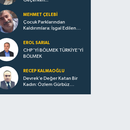
Geçerken...
MEHMET ÇELEBI
Çocuk Parklarından
Kaldırımlara: İşgal Edilen
Huzur / Sokakta Sıfır Atık,
Evler Çöp Dolu
EROL SARIAL
CHP'Yİ BÖLMEK TÜRKİYE'Yİ
BÖLMEK
RECEP KALMAOĞLU
Devrek’e Değer Katan Bir
Kadın: Özlem Gürbüz
Ulupınar