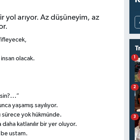
r yol arıyor. Az düşüneyim, az
or.
ifleyecek,
T
1
 insan olacak.
2
in?...”
unca yaşamış sayılıyor.
ığı sürece yok hükmünde.
3
daha katlanılır bir yer oluyor.
r be ustam.