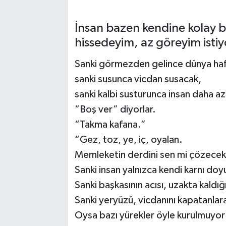
İnsan bazen kendine kolay bi
hissedeyim, az göreyim istiy
Sanki görmezden gelince dünya haf
sanki susunca vicdan susacak,
sanki kalbi susturunca insan daha az
“Boş ver” diyorlar.
“Takma kafana.”
“Gez, toz, ye, iç, oyalan.
Memleketin derdini sen mi çözeceks
Sanki insan yalnızca kendi karnı doy
Sanki başkasının acısı, uzakta kald
Sanki yeryüzü, vicdanını kapatanlara 
Oysa bazı yürekler öyle kurulmuyo