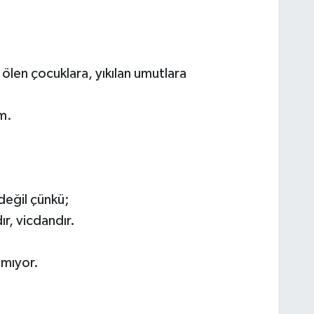
 ölen çocuklara, yıkılan umutlara
m.
değil çünkü;
ır, vicdandır.
şmıyor.