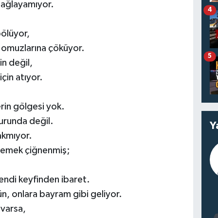
e ağlayamıyor.
4
bölüyor,
i omuzlarına çöküyor.
5
n değil,
için atıyor.
in gölgesi yok.
urunda değil.
Y
akmıyor.
, emek çiğnenmiş;
kendi keyfinden ibaret.
n, onlara bayram gibi geliyor.
 varsa,