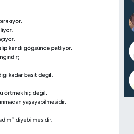
ırakıyor.
liyor.
açıyor.
lip kendi göğsünde patlıyor.
ngındır;
ığı kadar basit değil.
 örtmek hiç değil.
tanmadan yaşayabilmesidir.
dım” diyebilmesidir.
.