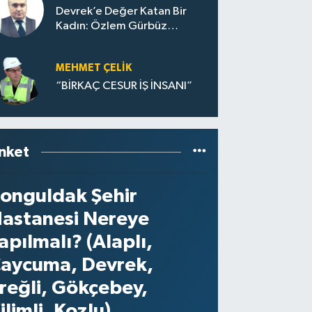
Devrek’e Değer Katan Bir
Kadın: Özlem Gürbüz
Ulupınar
MEHMET ÇELIK
“BİRKAÇ CESUR İŞ İNSANI”
nket
onguldak Şehir
astanesi Nereye
apılmalı? (Alaplı,
aycuma, Devrek,
reğli, Gökçebey,
ilimli, Kozlu)