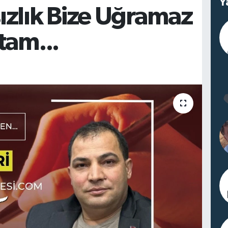
Y
zlık Bize Uğramaz
tam...