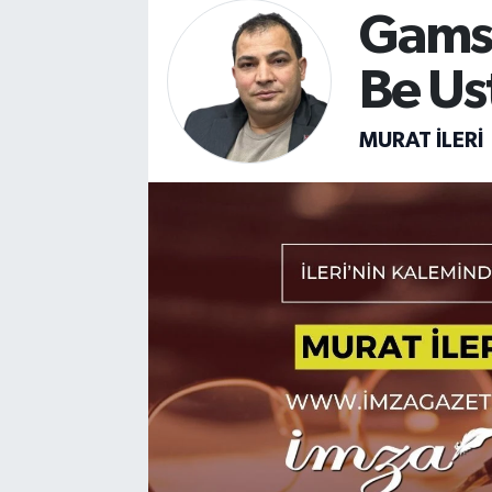
Gamsı
DEVREK
Be Us
DÜZCE
MURAT İLERI
EREĞLİ
GÖKÇEBEY
KARABÜK
KASTAMONU