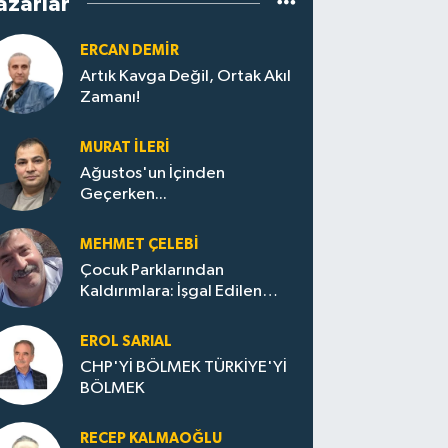
azarlar
ERCAN DEMIR
Artık Kavga Değil, Ortak Akıl
Zamanı!
MURAT İLERI
Ağustos'un İçinden
Geçerken...
MEHMET ÇELEBI
Çocuk Parklarından
Kaldırımlara: İşgal Edilen
Huzur / Sokakta Sıfır Atık,
Evler Çöp Dolu
EROL SARIAL
CHP'Yİ BÖLMEK TÜRKİYE'Yİ
BÖLMEK
RECEP KALMAOĞLU