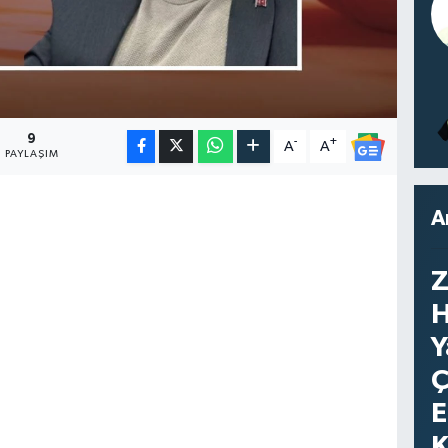
9
-
+
A
A
PAYLAŞIM
A
Z
H
Y
Ç
E
K