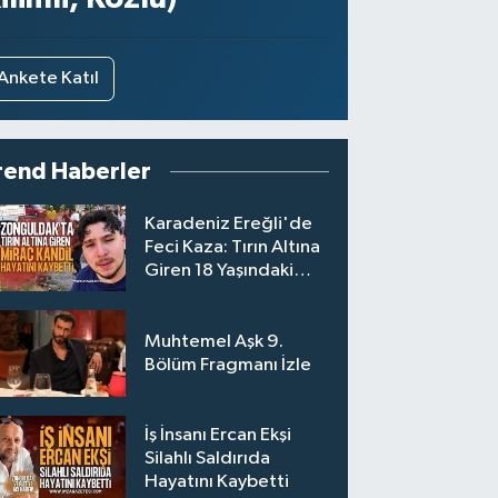
Ankete Katıl
rend Haberler
Karadeniz Ereğli'de
Feci Kaza: Tırın Altına
Giren 18 Yaşındaki
Miraç Kandil Hayatını
Kaybetti
Muhtemel Aşk 9.
Bölüm Fragmanı İzle
İş İnsanı Ercan Ekşi
Silahlı Saldırıda
Hayatını Kaybetti