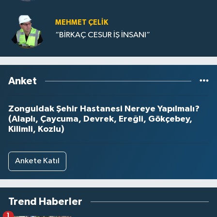
MEHMET ÇELIK
“BİRKAÇ CESUR İŞ İNSANI”
Anket
Zonguldak Şehir Hastanesi Nereye Yapılmalı?
(Alaplı, Çaycuma, Devrek, Ereğli, Gökçebey,
Kilimli, Kozlu)
Ankete Katıl
Trend Haberler
1