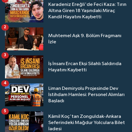
Karadeniz Ereğli'de Feci Kaza: Tırın
Altına Giren 18 Yaşındaki Miraç
Kandil Hayatını Kaybetti
2
Muhtemel Aşk 9. Bölüm Fragmanı
İzle
3
İş İnsanı Ercan Ekşi Silahlı Saldırıda
Hayatını Kaybetti
4
Liman Demiryolu Projesinde Dev
İstihdam Hamlesi: Personel Alımları
Başladı
5
Kâmil Koç'tan Zonguldak-Ankara
Seferindeki Mağdur Yolculara Bilet
İadesi