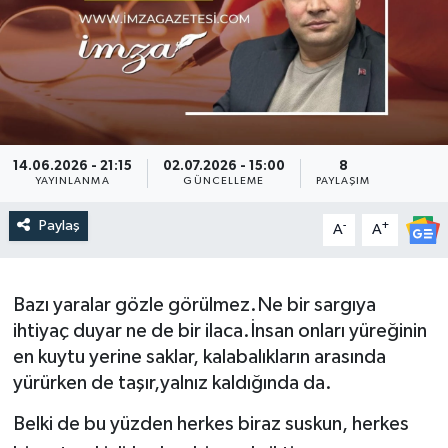
DEVREK
DÜZCE
EREĞLİ
14.06.2026 - 21:15
02.07.2026 - 15:00
8
YAYINLANMA
GÜNCELLEME
PAYLAŞIM
GÖKÇEBEY
Paylaş
-
+
A
A
KARABÜK
KASTAMONU
Bazı yaralar gözle görülmez.Ne bir sargıya
ihtiyaç duyar ne de bir ilaca.İnsan onları yüreğinin
en kuytu yerine saklar, kalabalıkların arasında
yürürken de taşır,yalnız kaldığında da.
Belki de bu yüzden herkes biraz suskun, herkes