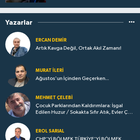
Yazarlar
ERCAN DEMIR
Artık Kavga Değil, Ortak Akıl Zamanı!
MURAT İLERI
Ağustos'un İçinden Geçerken...
MEHMET ÇELEBI
Çocuk Parklarından Kaldırımlara: İşgal
Edilen Huzur / Sokakta Sıfır Atık, Evler Çöp
Dolu
EROL SARIAL
CHP'Yİ BÖLMEK TÜRKİYE'Yİ BÖLMEK