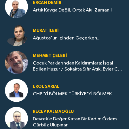
ERCAN DEMIR
Artık Kavga Değil, Ortak Akıl Zamanı!
MURAT İLERI
Ağustos'un İçinden Geçerken...
MEHMET ÇELEBI
Çocuk Parklarından Kaldırımlara: İşgal
Edilen Huzur / Sokakta Sıfır Atık, Evler Çöp
Dolu
EROL SARIAL
CHP'Yİ BÖLMEK TÜRKİYE'Yİ BÖLMEK
RECEP KALMAOĞLU
Devrek’e Değer Katan Bir Kadın: Özlem
Gürbüz Ulupınar