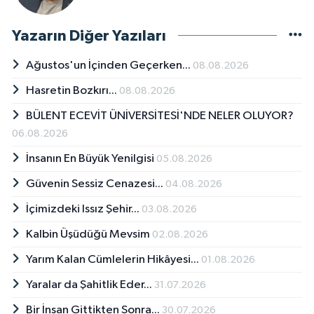
Yazarın Diğer Yazıları
Ağustos'un İçinden Geçerken...
08.08.2026
Hasretin Bozkırı...
08.08.2026
BÜLENT ECEVİT ÜNİVERSİTESİ'NDE NELER OLUYOR?
06.08.2026
İnsanın En Büyük Yenilgisi
05.08.2026
Güvenin Sessiz Cenazesi...
04.08.2026
İçimizdeki Issız Şehir...
03.08.2026
Kalbin Üşüdüğü Mevsim
02.08.2026
Yarım Kalan Cümlelerin Hikâyesi...
01.08.2026
Yaralar da Şahitlik Eder...
31.07.2026
Bir İnsan Gittikten Sonra...
30.07.2026