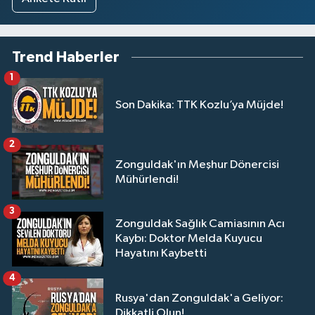
Trend Haberler
1
Son Dakika: TTK Kozlu’ya Müjde!
2
Zonguldak'ın Meşhur Dönercisi
Mühürlendi!
3
Zonguldak Sağlık Camiasının Acı
Kaybı: Doktor Melda Kuyucu
Hayatını Kaybetti
4
Rusya'dan Zonguldak'a Geliyor:
Dikkatli Olun!