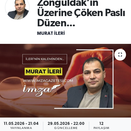
Zonguldak’ın
Üzerine Çöken Paslı
DEVREK
Düzen...
DÜZCE
MURAT İLERI
EREĞLİ
GÖKÇEBEY
KARABÜK
KASTAMONU
11.05.2026 - 21:04
29.05.2026 - 22:00
12
YAYINLANMA
GÜNCELLEME
PAYLAŞIM