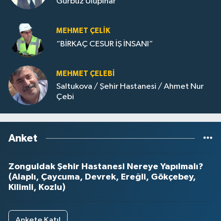
Gürbüz Ulupınar
MEHMET ÇELIK
“BİRKAÇ CESUR İŞ İNSANI”
MEHMET ÇELEBI
Saltukova / Şehir Hastanesi / Ahmet Nur
Çebi
Anket
Zonguldak Şehir Hastanesi Nereye Yapılmalı?
(Alaplı, Çaycuma, Devrek, Ereğli, Gökçebey,
Kilimli, Kozlu)
Ankete Katıl