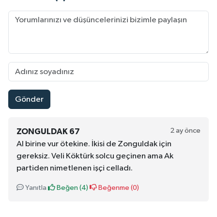
Gönder
2 ay önce
ZONGULDAK 67
Al birine vur ötekine. İkisi de Zonguldak için
gereksiz. Veli Köktürk solcu geçinen ama Ak
partiden nimetlenen işçi celladı.
Yanıtla
Beğen (
4
)
Beğenme (
0
)