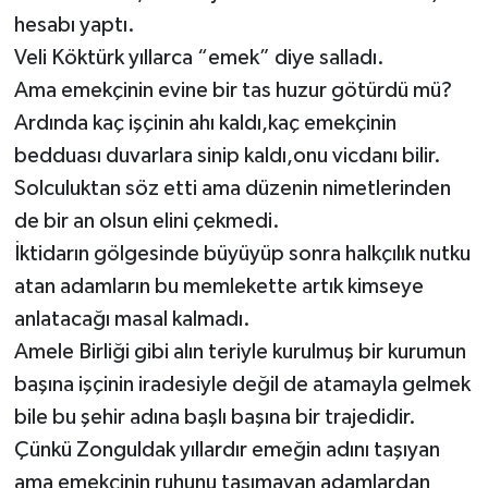
hesabı yaptı.
Veli Köktürk yıllarca “emek” diye salladı.
Ama emekçinin evine bir tas huzur götürdü mü?
Ardında kaç işçinin ahı kaldı,kaç emekçinin
bedduası duvarlara sinip kaldı,onu vicdanı bilir.
Solculuktan söz etti ama düzenin nimetlerinden
de bir an olsun elini çekmedi.
İktidarın gölgesinde büyüyüp sonra halkçılık nutku
atan adamların bu memlekette artık kimseye
anlatacağı masal kalmadı.
Amele Birliği gibi alın teriyle kurulmuş bir kurumun
başına işçinin iradesiyle değil de atamayla gelmek
bile bu şehir adına başlı başına bir trajedidir.
Çünkü Zonguldak yıllardır emeğin adını taşıyan
ama emekçinin ruhunu taşımayan adamlardan