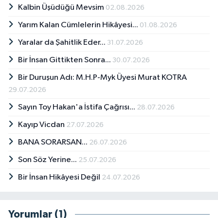
Kalbin Üşüdüğü Mevsim
02.08.2026
Yarım Kalan Cümlelerin Hikâyesi...
01.08.2026
Yaralar da Şahitlik Eder...
31.07.2026
Bir İnsan Gittikten Sonra...
30.07.2026
Bir Duruşun Adı: M.H.P-Myk Üyesi Murat KOTRA
29.07.2026
Sayın Toy Hakan'a İstifa Çağrısı...
28.07.2026
Kayıp Vicdan
27.07.2026
BANA SORARSAN...
26.07.2026
Son Söz Yerine...
25.07.2026
Bir İnsan Hikâyesi Değil
24.07.2026
Yorumlar (1)